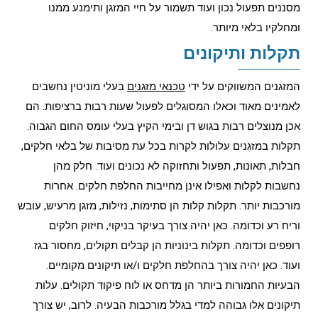
מסננים תפעול נכון ועוד תשמור על חיי המזגן ותימנע ממנו
ומחלקיו בלאי מיותר.
תקלות ותיקונים
המזגנים המשווקים על ידי
טכנאי מזגנים
בעלי מוניטין נחשבים
לאמינים מאוד וכאלו המסוגלים לפעול שעות רבות ברציפות. הם
אכן מנוצלים רבות בגוש דן ובימי הקיץ בעלי עומס החום הגבוה.
תקלות במזגנים עלולות לקרות בכל עת מסיבות של בלאי חלקים,
חבלות, תאונות, תפעול ותחזוקה לא נכונים ועוד. חלק מהן
נחשבות לקלות ואפילו אינן מחייבות החלפת חלקים. אחרות
מורכבות יותר. תקלות קלות הן סתימות, נזילות, מזגן מרעיש, עובש
וריח רע וכדומה. כאן יהיה צורך בעיקר בניקוי, חיזוק חלקים
רופפים וכדומה. תקלות בינוניות הן קבלים תקולים, מחסור בגז
ועוד. כאן יהיה צורך בהחלפת חלקים ו/או תיקונים מקומיים.
הבעיות החמורות ביותר הן מדחס או לוח פיקוד תקולים. עלות
תיקונים אלו גבוהה למדי בגלל מורכבות הבעיה. לרוב, יש צורך