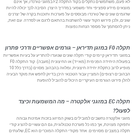
לא פעם, משתמשים נתקלים בקוד התקלה F2 במזגני טורנדו, אך אינם
מוצאים מידע ספציפי וחד-משמעי במדריך היצרן. הסיבה לכך יכולה להיות
שדגמים שונים של טורנדו מבוססים על מערכות ותוכנות בקרה של יצרנים
שונים, ולכן פירוש הקוד עשוי להשתנות בהתאם לדגם או לסדרה. עם זאת,
ניתן להסתמך על מספר הנחות נפוצות
תקלה F0 במזגן תדיראן – גורמים אפשריים ודרכי פתרון
במזגני תדיראן קיימים קודי תקלה שונים שנועדו להתריע על בעיות אפשריות
בפעולת היחידה הפנימית (מאייד) או החיצונית (מעבה). קוד התקלה F0
מופיע לרוב כתקלת יחידה חיצונית, ומלוּוה בהבהוב מסוים (בדרך כלל 10
הבהובים רצופים) המציין עבור הטכנאי היכן בדיוק לחפש את מוקד הבעיה
להלן פירוט הגורמים העיקריים היכולים להוביל להופעת
תקלה EC במזגני אלקטרה – מה המשמעות וכיצד
לפעול?
מזגני אלקטרה נחשבים למובילים בשוק המיזוג בזכות אמינות גבוהה
ותפוקה מצוינת, אך כמו כל מערכת טכנולוגית, גם הם עשויים להציג קודי
תקלה במצבים מסוימים. אחד מקודי התקלה המוכרים הוא EC, שלעתים