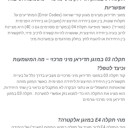
אפשריות
מזגני תדיראן מציגים מגוון קודי שגיאה (Error Codes) המתריעים על
תקלות שונות, בין אם ביחידה החיצונית (מעבה) או ביחידה הפנימית
(מאייד). כאשר מופיעה תקלת 04 (במקרים מסוימים גם כ-4E) היא מציינת
לרוב בעיה ביחידה החיצונית, שעשויה להיות קשורה לרכיב פיזי, לתקשורת
בין היחידות או להגנת לחץ. בחלק מהדגמים ובמערכות מיני
תקלה 03 במזגן תדיראן מיני מרכזי – מה המשמעות
וכיצד לטפל?
קוד תקלה 03 במזגני תדיראן מיני מרכזיים מצביע בדרך כלל על בעיית
תקשורת בין היחידה החיצונית ליחידה הפנימית. כאשר המזגן מזהה
שהאותות החשמליים או נתוני הבקרה לא מתקבלים כראוי בין שתי היחידות,
הוא מציג את התקלה הזו כדי למנוע נזק אפשרי למערכת . תקלה 03 במזגן
תדיראן מיני מרכזי גורמים
מהי תקלה E4 במזגן אלקטרה?
קוד התקלה E4 לרוב מעיד על תקלה במנוע המפוח (מאייד) של היחידה