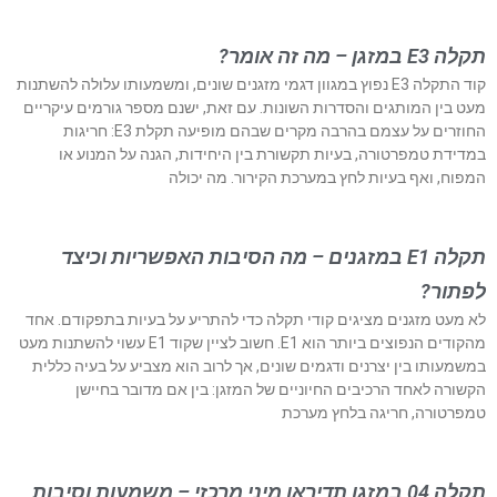
תקלה E3 במזגן – מה זה אומר?
קוד התקלה E3 נפוץ במגוון דגמי מזגנים שונים, ומשמעותו עלולה להשתנות
מעט בין המותגים והסדרות השונות. עם זאת, ישנם מספר גורמים עיקריים
החוזרים על עצמם בהרבה מקרים שבהם מופיעה תקלת E3: חריגות
במדידת טמפרטורה, בעיות תקשורת בין היחידות, הגנה על המנוע או
המפוח, ואף בעיות לחץ במערכת הקירור. מה יכולה
תקלה E1 במזגנים – מה הסיבות האפשריות וכיצד
לפתור?
לא מעט מזגנים מציגים קודי תקלה כדי להתריע על בעיות בתפקודם. אחד
מהקודים הנפוצים ביותר הוא E1. חשוב לציין שקוד E1 עשוי להשתנות מעט
במשמעותו בין יצרנים ודגמים שונים, אך לרוב הוא מצביע על בעיה כללית
הקשורה לאחד הרכיבים החיוניים של המזגן: בין אם מדובר בחיישן
טמפרטורה, חריגה בלחץ מערכת
תקלה 04 במזגן תדיראן מיני מרכזי – משמעות וסיבות