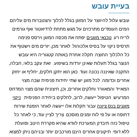
בעיית עובש
עובש עלול להיווצר על המזגן בגלל לכלוך והצטברות מים עליהם.
המים העומדים מתרכזים על מגש מתחת לרדיאטור ואף גורמים
לריח רע.
טכנאי מזגנים
יפתח את מכסה המזגן וירסס פנימה
תרסיס ניקוי על בסיס אלכוהול. לאחר מכן, יזרים מים וישטוף את
כל הלכלוך החוצה. תקלה אחרת באותה קטגוריה היא עובש
הנוצר בגלל תעלות שאינן יורדות בשיפוע. זאת עקב בלאי, חבלה,
התקנה שאיננה נכונה ועוד. כאן הוא יתקן חלקים, יחליף או יחזק
אחרים וכדומה. לכל מזגן יש שתי יחידות פנימית שבה מצוי
המאייד והמאוורר וחלקים אחרים, וכן, חיצונית שהם מצוי המדחס
המרעיש. הטיפול ייעשה, לרוב, לחלקים ביחידה הפנימית.
ניקוי
מזגנים בנס ציונה
עבור תקלות אלו ייעשה לאחר הזמנת שירות
דחופה או על פי לוח זמנים מוסכם. צריך לציין עוד, כי לאחר כל
טיפול כזה תיבדק המערכת לוודא שהיא מקררת היטב ופועלת
ללא דופי. תיקונים אחרים הינם מורכבים יותר ובניהם ניתן למצוא: