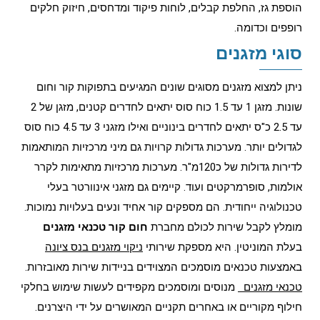
הוספת גז, החלפת קבלים, לוחות פיקוד ומדחסים, חיזוק חלקים
רופפים וכדומה.
סוגי מזגנים
ניתן למצוא מזגנים מסוגים שונים המגיעים בתפוקות קור וחום
שונות. מזגן 1 עד 1.5 כוח סוס יתאים לחדרים קטנים, מזגן של 2
עד 2.5 כ"ס יתאים לחדרים בינוניים ואילו מזגני 3 עד 4.5 כוח סוס
לגדולים יותר. מערכות גדולות קרויות גם מיני מרכזיות המותאמות
לדירות גדולות של כ120מ"ר. מערכות מרכזיות מתאימות לקרר
אולמות, סופרמרקטים ועוד. קיימים גם מזגני אינוורטר בעלי
טכנולוגיה ייחודית. הם מספקים קור אחיד ונעים בעלויות נמוכות.
מומלץ לקבל שירות לכולם מחברת
חום קור טכנאי מזגנים
בעלת המוניטין. היא מספקת שירותי
ניקוי מזגנים בנס ציונה
באמצעות טכנאים מוסמכים המצוידים בניידות שירות מאובזרות.
טכנאי מזגנים
מנוסים ומוסמכים מקפידים לעשות שימוש בחלקי
חילוף מקוריים או באחרים תקניים המאושרים על ידי היצרנים.