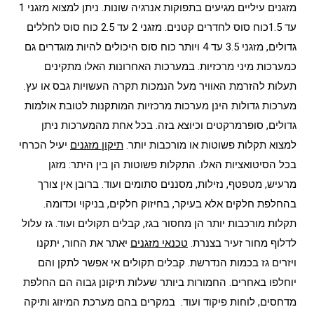
מזגנים עיליים מגיעים בתפוקות אנרגיה שונות. ניתן למצוא מזגני 1
עד 1.5כוח סוס לחדרים קטנים. מזגני 2 עד 2.5 כוח סוס לחללים
גדולים, מזגני 3.5 עד 4 ויותר כוח סוס היכולים להיות מוגדרים גם
כמערכות מיני מרכזיות. במערכות האחרונות האלו מתקינים
תעלות להזרמת האוויר מעל הנמכות תקרה העשויות גבס או עץ.
מערכות גדולות הינן מערכות מרכזיות המותקנות לטובת אולמות
גדולים, סופרמרקטים וכיוצא בזה. בכל אחת מהמערכות ניתן
למצוא תקלות פשוטות או מורכבות יותר.
תיקון מזגנים
יעיל הכרחי
בכל הסיטואציות האלו. התקלות פשוטות הן בין היתר: מזגן
מרעיש, מטפטף, נזילות, מסננים סתומים ועוד. ברובן אין צורך
בהחלפת חלקים אלא בעיקר, בחיזוק חלקים, בניקוי וכדומה.
תקלות מורכבות יותר הן מחסור בגז, קבלים תקולים ועוד. גז עלול
לדלוף מחור זעיר בצנרת.
טכנאי מזגנים
יאתר את החור, יתקנו
ויזרים גז בכמות הנדרשת. קבלים תקולים אי אפשר לתקן והם
יוחלפו באחרים. החמורות ביותר שעלות תיקונן גבוה הם החלפת
מדחסים, לוחות פיקוד ועוד. במקרים בהם מערכת המיזוג ותיקה