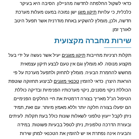
כדאי לשקול החלפתה לחדשה מהניילון. הסיבה היא בעיקר
כלכלית, כי עלויות
תיקון מזגן
ישן נמוכה במעט מעלות מערכת
חדשה, ולכן, מומלץ להשקיע באחת מודרנית אשר תפעל היטב
לאורך זמן.
שירות מחברה מקצועית
תקלות רציניות מחייבות
תיקון מזגנים
יעיל אשר נעשה על ידי בעל
מקצוע מנוסה. לא מומלץ וגם אין טעם לבצע תיקון עצמאית
מחשש להחמרת הבעיה. מומלץ לתחזק ולתפעל מערכת על פי
הוראות היצרן. כדאי להזמין
טכנאי מזגנים
לביצוע תחזוקה שוטפת
הכוללת ניקוי מסננים, ניקוי מערכותיו הפנימיות ובדיקה כוללת.
הטיפול הנ"ל מאריך בצורה דרמטית את חיי החלקים הפנימיים.
הם יפעלו בצורה חלקה יותר וללא מאמץ מיותר. עם זאת, תמיד
ניתן לקבל ייעוץ טלפוני לשאלות שונות כולל בעת תקלות. לעיתים
ובעזרת הדרכה טלפונית, ניתן לטפל בבעיות פשוטות. במידה
והבעיה אינה נפתרת אז יש להזמין את הטכנאי למתן שירות